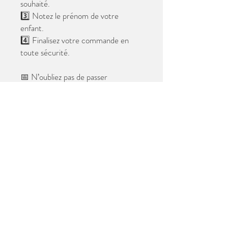
souhaité.
3️⃣ Notez le prénom de votre
enfant.
4️⃣ Finalisez votre commande en
toute sécurité.
📅 N’oubliez pas de passer
commande avant le
28 mai 2026
.
Après cette date, seules les photos
au format digital resteront
disponibles.
📦 Les photos seront livrées à l’école
avant les vacances.
✨ Le filigrane n’apparaîtra pas sur les
tirages.
Merci de votre confiance et à très
bientôt ! 😊