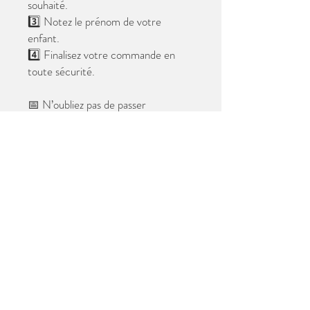
souhaité.
3️⃣ Notez le prénom de votre
enfant.
4️⃣ Finalisez votre commande en
toute sécurité.
📅 N’oubliez pas de passer
commande avant le
28 mai 2026
.
Après cette date, seules les photos
au format digital resteront
disponibles.
📦 Les photos seront livrées à l’école
avant les vacances.
✨ Le filigrane n’apparaîtra pas sur les
tirages.
Merci de votre confiance et à très
bientôt ! 😊