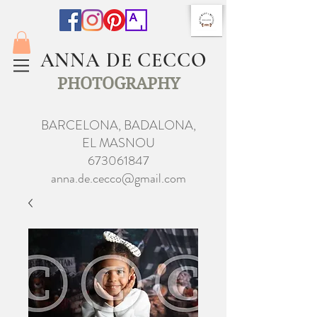
ANNA DE CECCO
PHOTOGRAPHY
BARCELONA, BADALONA,
EL MASNOU
673061847
anna.de.cecco@gmail.com