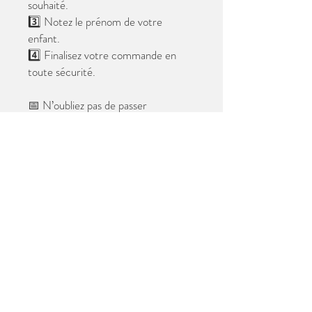
souhaité.
3️⃣ Notez le prénom de votre
enfant.
4️⃣ Finalisez votre commande en
toute sécurité.
📅 N’oubliez pas de passer
commande avant le
28 mai 2026
.
Après cette date, seules les photos
au format digital resteront
disponibles.
📦 Les photos seront livrées à l’école
avant les vacances.
✨ Le filigrane n’apparaîtra pas sur les
tirages.
Merci de votre confiance et à très
bientôt ! 😊