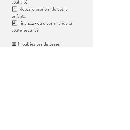
souhaité.
3️⃣ Notez le prénom de votre
enfant.
4️⃣ Finalisez votre commande en
toute sécurité.
📅 N’oubliez pas de passer
commande avant le
28 mai 2026
.
Après cette date, seules les photos
au format digital resteront
disponibles.
📦 Les photos seront livrées à l’école
avant les vacances.
✨ Le filigrane n’apparaîtra pas sur les
tirages.
Merci de votre confiance et à très
bientôt ! 😊