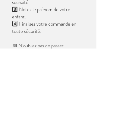
souhaité.
3️⃣ Notez le prénom de votre
enfant.
4️⃣ Finalisez votre commande en
toute sécurité.
📅 N’oubliez pas de passer
commande avant le
28 mai 2026
.
Après cette date, seules les photos
au format digital resteront
disponibles.
📦 Les photos seront livrées à l’école
avant les vacances.
✨ Le filigrane n’apparaîtra pas sur les
tirages.
Merci de votre confiance et à très
bientôt ! 😊