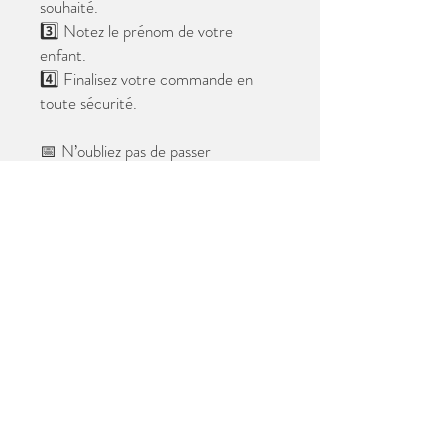
souhaité.
3️⃣ Notez le prénom de votre
enfant.
4️⃣ Finalisez votre commande en
toute sécurité.
📅 N’oubliez pas de passer
commande avant le
28 mai 2026
.
Après cette date, seules les photos
au format digital resteront
disponibles.
📦 Les photos seront livrées à l’école
avant les vacances.
✨ Le filigrane n’apparaîtra pas sur les
tirages.
Merci de votre confiance et à très
bientôt ! 😊