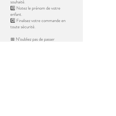
souhaité.
3️⃣ Notez le prénom de votre
enfant.
4️⃣ Finalisez votre commande en
toute sécurité.
📅 N’oubliez pas de passer
commande avant le
28 mai 2026
.
Après cette date, seules les photos
au format digital resteront
disponibles.
📦 Les photos seront livrées à l’école
avant les vacances.
✨ Le filigrane n’apparaîtra pas sur les
tirages.
Merci de votre confiance et à très
bientôt ! 😊