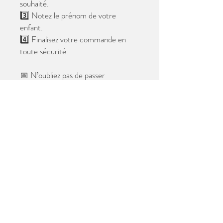
souhaité.
3️⃣ Notez le prénom de votre
enfant.
4️⃣ Finalisez votre commande en
toute sécurité.
📅 N’oubliez pas de passer
commande avant le
28 mai 2026
.
Après cette date, seules les photos
au format digital resteront
disponibles.
📦 Les photos seront livrées à l’école
avant les vacances.
✨ Le filigrane n’apparaîtra pas sur les
tirages.
Merci de votre confiance et à très
bientôt ! 😊