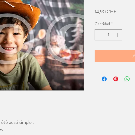
Precio
14,90 CHF
Cantidad
*
A
té aussi simple :
s.