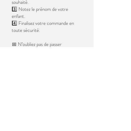
souhaité.
3️⃣ Notez le prénom de votre
enfant.
4️⃣ Finalisez votre commande en
toute sécurité.
📅 N’oubliez pas de passer
commande avant le
28 mai 2026
.
Après cette date, seules les photos
au format digital resteront
disponibles.
📦 Les photos seront livrées à l’école
avant les vacances.
✨ Le filigrane n’apparaîtra pas sur les
tirages.
Merci de votre confiance et à très
bientôt ! 😊