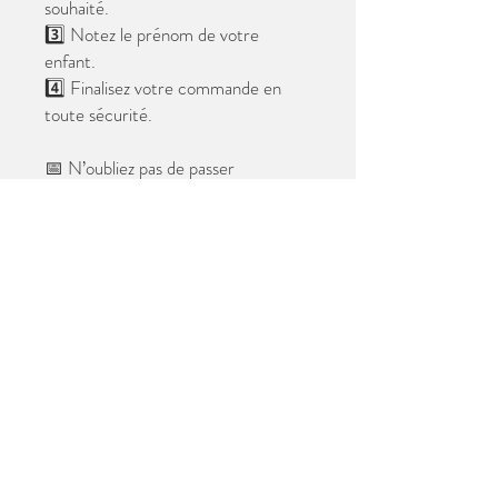
souhaité.
3️⃣ Notez le prénom de votre
enfant.
4️⃣ Finalisez votre commande en
toute sécurité.
📅 N’oubliez pas de passer
commande avant le
28 mai 2026
.
Après cette date, seules les photos
au format digital resteront
disponibles.
📦 Les photos seront livrées à l’école
avant les vacances.
✨ Le filigrane n’apparaîtra pas sur les
tirages.
Merci de votre confiance et à très
bientôt ! 😊