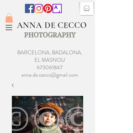
ANNA DE CECCO
PHOTOGRAPHY
BARCELONA, BADALONA,
EL MASNOU
673061847
anna.de.cecco@gmail.com