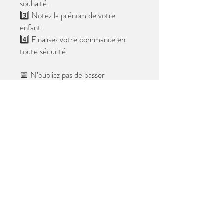
souhaité.
3️⃣ Notez le prénom de votre
enfant.
4️⃣ Finalisez votre commande en
toute sécurité.
📅 N’oubliez pas de passer
commande avant le
28 mai 2026
.
Après cette date, seules les photos
au format digital resteront
disponibles.
📦 Les photos seront livrées à l’école
avant les vacances.
✨ Le filigrane n’apparaîtra pas sur les
tirages.
Merci de votre confiance et à très
bientôt ! 😊