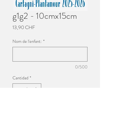
g1g2 - 10cmx15cm
Precio
13,90 CHF
Nom de l'enfant:
*
0/500
Cantidad
*
Agregar al carrito
Impression 10cmx15cm
Photo de groupe de l'école