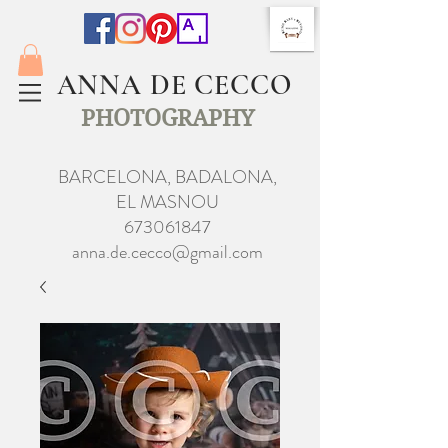
ANNA DE CECCO
PHOTOGRAPHY
BARCELONA, BADALONA,
EL MASNOU
673061847
anna.de.cecco@gmail.com