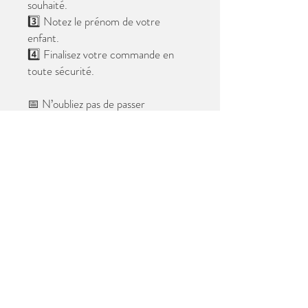
souhaité.
3️⃣ Notez le prénom de votre
enfant.
4️⃣ Finalisez votre commande en
toute sécurité.
📅 N’oubliez pas de passer
commande avant le
28 mai 2026
.
Après cette date, seules les photos
au format digital resteront
disponibles.
📦 Les photos seront livrées à l’école
avant les vacances.
✨ Le filigrane n’apparaîtra pas sur les
tirages.
Merci de votre confiance et à très
bientôt ! 😊