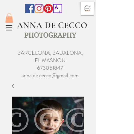
ANNA DE CECCO
PHOTOGRAPHY
BARCELONA, BADALONA,
EL MASNOU
673061847
anna.de.cecco@gmail.com