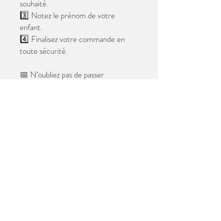
souhaité.
3️⃣ Notez le prénom de votre
enfant.
4️⃣ Finalisez votre commande en
toute sécurité.
📅 N’oubliez pas de passer
commande avant le
28 mai 2026
.
Après cette date, seules les photos
au format digital resteront
disponibles.
📦 Les photos seront livrées à l’école
avant les vacances.
✨ Le filigrane n’apparaîtra pas sur les
tirages.
Merci de votre confiance et à très
bientôt ! 😊