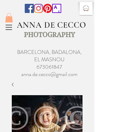
ANNA DE CECCO
PHOTOGRAPHY
BARCELONA, BADALONA,
EL MASNOU
673061847
anna.de.cecco@gmail.com