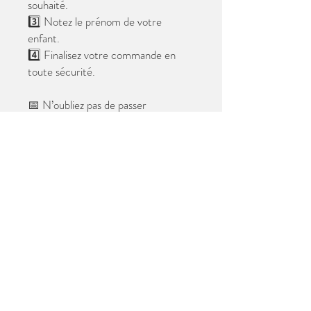
souhaité.
3️⃣ Notez le prénom de votre
enfant.
4️⃣ Finalisez votre commande en
toute sécurité.
📅 N’oubliez pas de passer
commande avant le
28 mai 2026
.
Après cette date, seules les photos
au format digital resteront
disponibles.
📦 Les photos seront livrées à l’école
avant les vacances.
✨ Le filigrane n’apparaîtra pas sur les
tirages.
Merci de votre confiance et à très
bientôt ! 😊