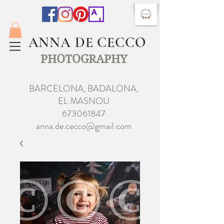
ANNA DE CECCO
PHOTOGRAPHY
BARCELONA, BADALONA,
EL MASNOU
673061847
anna.de.cecco@gmail.com