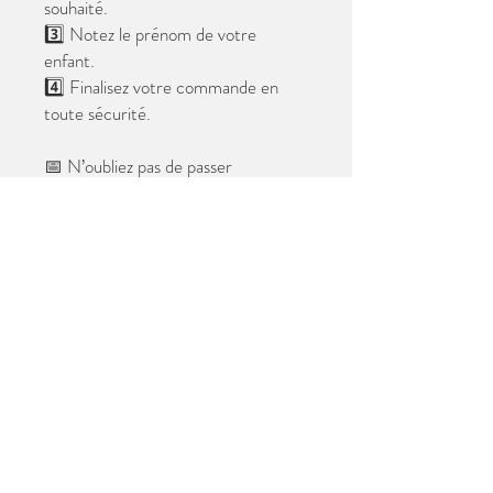
souhaité.
3️⃣ Notez le prénom de votre
enfant.
4️⃣ Finalisez votre commande en
toute sécurité.
📅 N’oubliez pas de passer
commande avant le
28 mai 2026
.
Après cette date, seules les photos
au format digital resteront
disponibles.
📦 Les photos seront livrées à l’école
avant les vacances.
✨ Le filigrane n’apparaîtra pas sur les
tirages.
Merci de votre confiance et à très
bientôt ! 😊