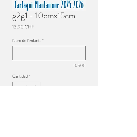
g2g1 - 10cmx15cm
Precio
13,90 CHF
Nom de l'enfant:
*
0/500
Cantidad
*
Agregar al carrito
Impression 10cmx15cm
Photo de groupe de l'école