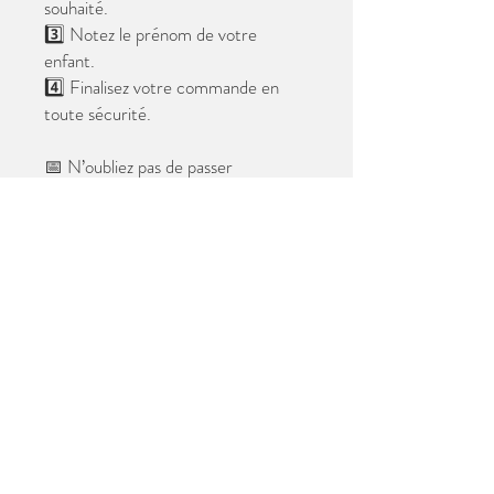
souhaité.
3️⃣ Notez le prénom de votre
enfant.
4️⃣ Finalisez votre commande en
toute sécurité.
📅 N’oubliez pas de passer
commande avant le
28 mai 2026
.
Après cette date, seules les photos
au format digital resteront
disponibles.
📦 Les photos seront livrées à l’école
avant les vacances.
✨ Le filigrane n’apparaîtra pas sur les
tirages.
Merci de votre confiance et à très
bientôt ! 😊