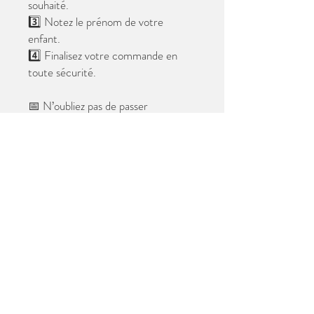
souhaité.
3️⃣ Notez le prénom de votre
enfant.
4️⃣ Finalisez votre commande en
toute sécurité.
📅 N’oubliez pas de passer
commande avant le
28 mai 2026
.
Après cette date, seules les photos
au format digital resteront
disponibles.
📦 Les photos seront livrées à l’école
avant les vacances.
✨ Le filigrane n’apparaîtra pas sur les
tirages.
Merci de votre confiance et à très
bientôt ! 😊