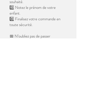
souhaité.
3️⃣ Notez le prénom de votre
enfant.
4️⃣ Finalisez votre commande en
toute sécurité.
📅 N’oubliez pas de passer
commande avant le
28 mai 2026
.
Après cette date, seules les photos
au format digital resteront
disponibles.
📦 Les photos seront livrées à l’école
avant les vacances.
✨ Le filigrane n’apparaîtra pas sur les
tirages.
Merci de votre confiance et à très
bientôt ! 😊