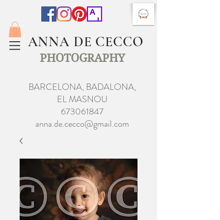
ANNA DE CECCO
PHOTOGRAPHY
BARCELONA, BADALONA,
EL MASNOU
673061847
anna.de.cecco@gmail.com