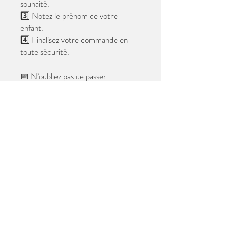
souhaité.
3️⃣ Notez le prénom de votre
enfant.
4️⃣ Finalisez votre commande en
toute sécurité.
📅 N’oubliez pas de passer
commande avant le
28 mai 2026
.
Après cette date, seules les photos
au format digital resteront
disponibles.
📦 Les photos seront livrées à l’école
avant les vacances.
✨ Le filigrane n’apparaîtra pas sur les
tirages.
Merci de votre confiance et à très
bientôt ! 😊