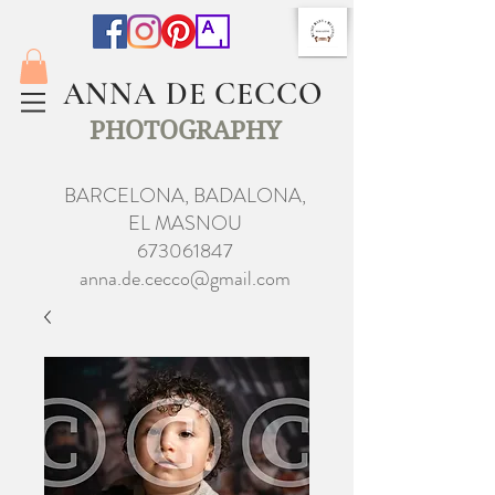
ANNA DE CECCO
PHOTOGRAPHY
BARCELONA, BADALONA,
EL MASNOU
673061847
anna.de.cecco@gmail.com