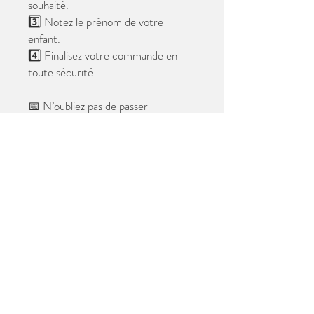
souhaité.
3️⃣ Notez le prénom de votre
enfant.
4️⃣ Finalisez votre commande en
toute sécurité.
📅 N’oubliez pas de passer
commande avant le
28 mai 2026
.
Après cette date, seules les photos
au format digital resteront
disponibles.
📦 Les photos seront livrées à l’école
avant les vacances.
✨ Le filigrane n’apparaîtra pas sur les
tirages.
Merci de votre confiance et à très
bientôt ! 😊