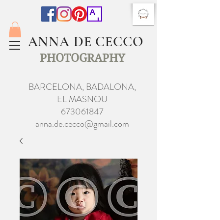
ANNA DE CECCO
PHOTOGRAPHY
BARCELONA, BADALONA,
EL MASNOU
673061847
anna.de.cecco@gmail.com