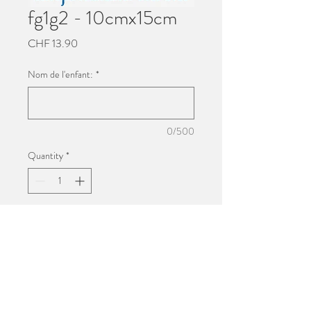
fg1g2 - 10cmx15cm
Price
CHF 13.90
Nom de l'enfant:
*
0/500
Quantity
*
Add to Cart
Impression 10cmx15cm
Photo de groupe de l'école