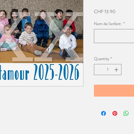
Price
CHF 13.90
Nom de l'enfant:
*
Quantity
*