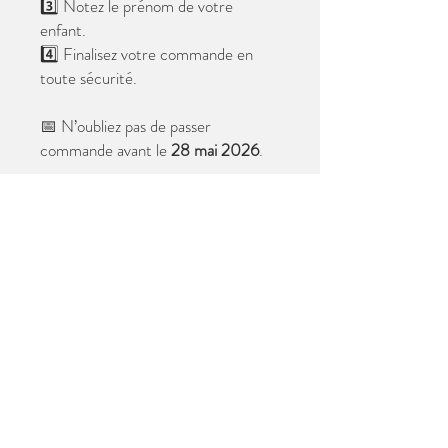
3️⃣ Notez le prénom de votre
enfant.
4️⃣ Finalisez votre commande en
toute sécurité.
📅 N’oubliez pas de passer
commande avant le
28 mai 2026
.
Après cette date, seules les photos
au format digital resteront
disponibles.
📦 Les photos seront livrées à l’école
avant les vacances.
✨ Le filigrane n’apparaîtra pas sur les
tirages.
Merci de votre confiance et à très
bientôt ! 😊