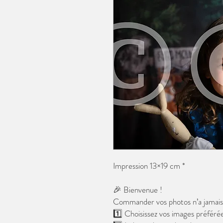
Impression 13×19 cm *
🎉 Bienvenue !
Commander vos photos n’a jamais é
1️⃣ Choisissez vos images préférée