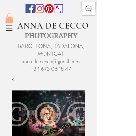
ANNA DE CECCO
PHOTOGRAPHY
BARCELONA, BADALONA,
MONTGAT
anna.de.cecco@gmail.com
+34 673 06 18 47