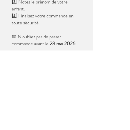
3️⃣ Notez le prénom de votre
enfant.
4️⃣ Finalisez votre commande en
toute sécurité.
📅 N’oubliez pas de passer
commande avant le
28 mai 2026
.
Après cette date, seules les photos
au format digital resteront
disponibles.
📦 Les photos seront livrées à l’école
avant les vacances.
✨ Le filigrane n’apparaîtra pas sur les
tirages.
Merci de votre confiance et à très
bientôt ! 😊