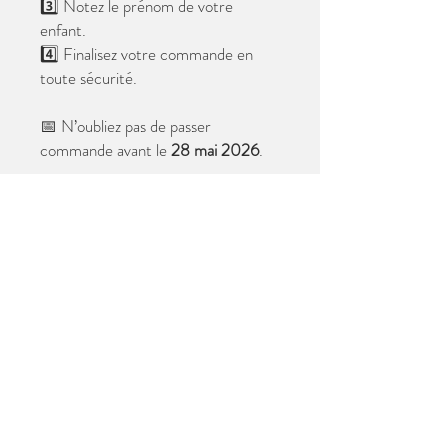
3️⃣ Notez le prénom de votre
enfant.
4️⃣ Finalisez votre commande en
toute sécurité.
📅 N’oubliez pas de passer
commande avant le
28 mai 2026
.
Après cette date, seules les photos
au format digital resteront
disponibles.
📦 Les photos seront livrées à l’école
avant les vacances.
✨ Le filigrane n’apparaîtra pas sur les
tirages.
Merci de votre confiance et à très
bientôt ! 😊