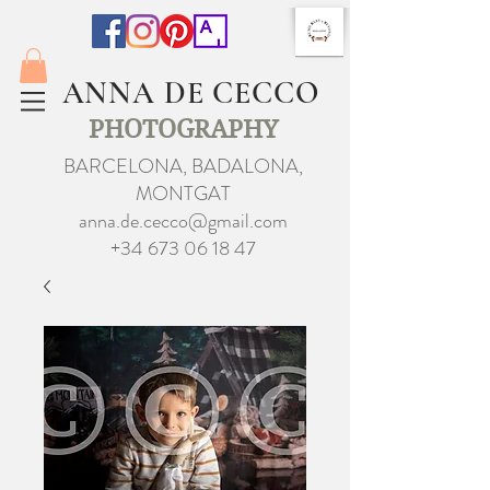
ANNA DE CECCO
PHOTOGRAPHY
BARCELONA, BADALONA,
MONTGAT
anna.de.cecco@gmail.com
+34 673 06 18 47