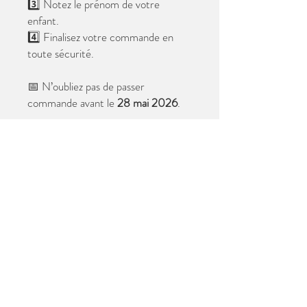
3️⃣ Notez le prénom de votre
enfant.
4️⃣ Finalisez votre commande en
toute sécurité.
📅 N’oubliez pas de passer
commande avant le
28 mai 2026
.
Après cette date, seules les photos
au format digital resteront
disponibles.
📦 Les photos seront livrées à l’école
avant les vacances.
✨ Le filigrane n’apparaîtra pas sur les
tirages.
Merci de votre confiance et à très
bientôt ! 😊