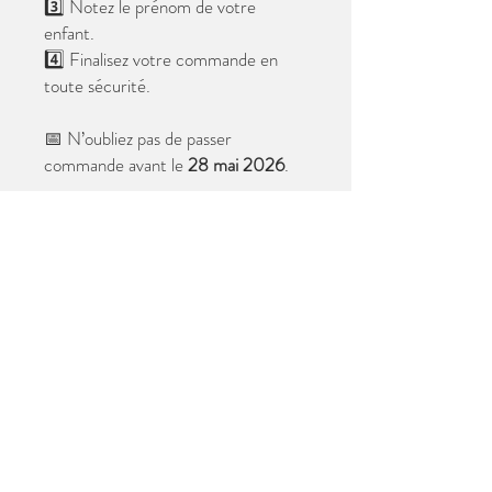
3️⃣ Notez le prénom de votre
enfant.
4️⃣ Finalisez votre commande en
toute sécurité.
📅 N’oubliez pas de passer
commande avant le
28 mai 2026
.
Après cette date, seules les photos
au format digital resteront
disponibles.
📦 Les photos seront livrées à l’école
avant les vacances.
✨ Le filigrane n’apparaîtra pas sur les
tirages.
Merci de votre confiance et à très
bientôt ! 😊