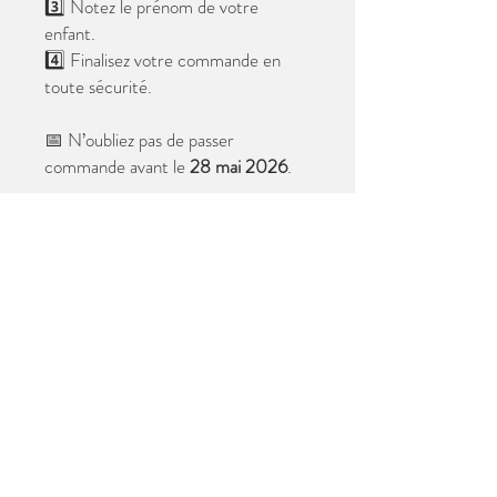
3️⃣ Notez le prénom de votre
enfant.
4️⃣ Finalisez votre commande en
toute sécurité.
📅 N’oubliez pas de passer
commande avant le
28 mai 2026
.
Après cette date, seules les photos
au format digital resteront
disponibles.
📦 Les photos seront livrées à l’école
avant les vacances.
✨ Le filigrane n’apparaîtra pas sur les
tirages.
Merci de votre confiance et à très
bientôt ! 😊