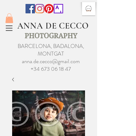
ANNA DE CECCO
PHOTOGRAPHY
BARCELONA, BADALONA,
MONTGAT
anna.de.cecco@gmail.com
+34 673 06 18 47