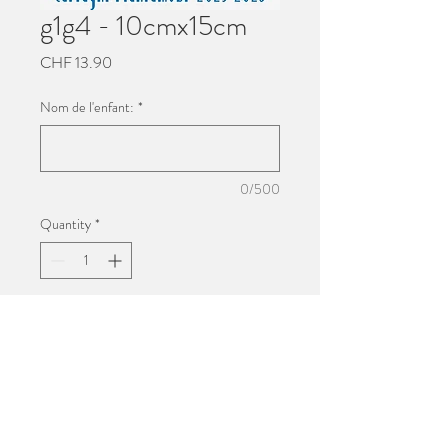
g1g4 - 10cmx15cm
Price
CHF 13.90
Nom de l'enfant:
*
0/500
Quantity
*
Add to Cart
Impression 10cmx15cm
Photo de groupe de l'école