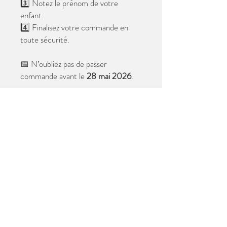
3️⃣ Notez le prénom de votre
enfant.
4️⃣ Finalisez votre commande en
toute sécurité.
📅 N’oubliez pas de passer
commande avant le
28 mai 2026
.
Après cette date, seules les photos
au format digital resteront
disponibles.
📦 Les photos seront livrées à l’école
avant les vacances.
✨ Le filigrane n’apparaîtra pas sur les
tirages.
Merci de votre confiance et à très
bientôt ! 😊