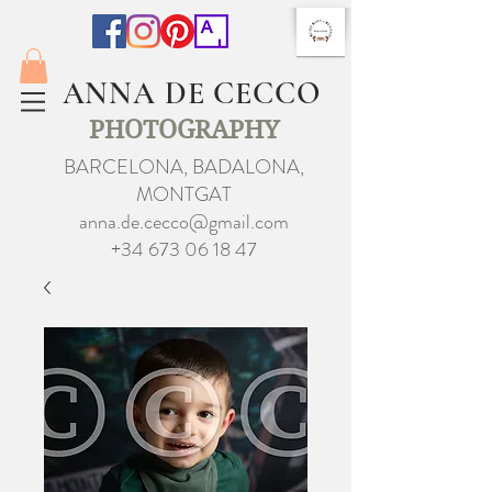
ANNA DE CECCO
PHOTOGRAPHY
BARCELONA, BADALONA,
MONTGAT
anna.de.cecco@gmail.com
+34 673 06 18 47