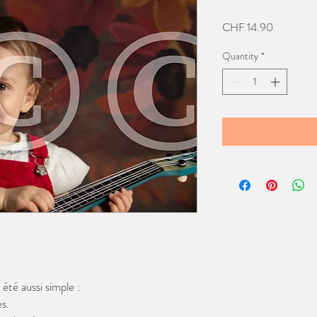
Price
CHF 14.90
Quantity
*
té aussi simple :
s.