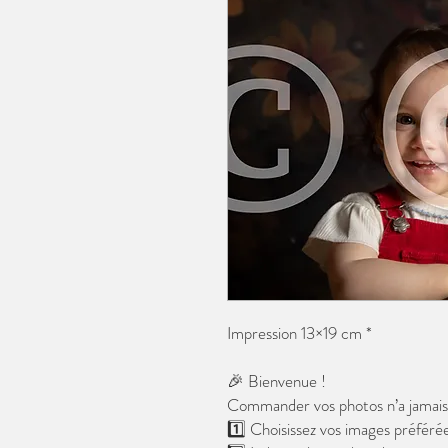
Impression 13×19 cm *
🎉 Bienvenue !
Commander vos photos n’a jamais é
1️⃣ Choisissez vos images préférée