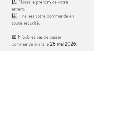
3️⃣ Notez le prénom de votre
enfant.
4️⃣ Finalisez votre commande en
toute sécurité.
📅 N’oubliez pas de passer
commande avant le
28 mai 2026
.
Après cette date, seules les photos
au format digital resteront
disponibles.
📦 Les photos seront livrées à l’école
avant les vacances.
✨ Le filigrane n’apparaîtra pas sur les
tirages.
Merci de votre confiance et à très
bientôt ! 😊