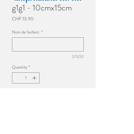
g1g1 - 10cmx15cm
Price
CHF 13.90
Nom de l'enfant:
*
0/500
Quantity
*
Add to Cart
Impression 10cmx15cm
Photo de groupe de l'école