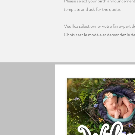
Please select your birth announcement
template and ask for the quote.
Veuillez sélectionner votre faire-part 
Choisissez le modèle et demandez le de