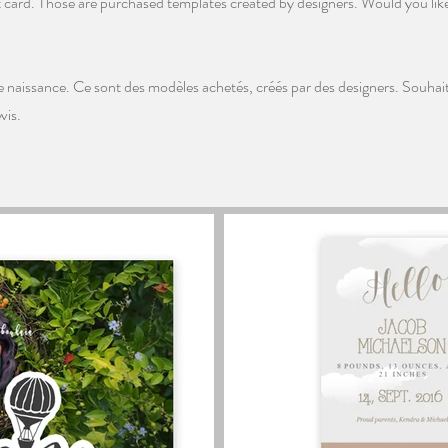
 card. Those are purchased templates created by designers. Would you lik
de naissance. Ce sont des modèles achetés, créés par des designers. Souhai
vis.