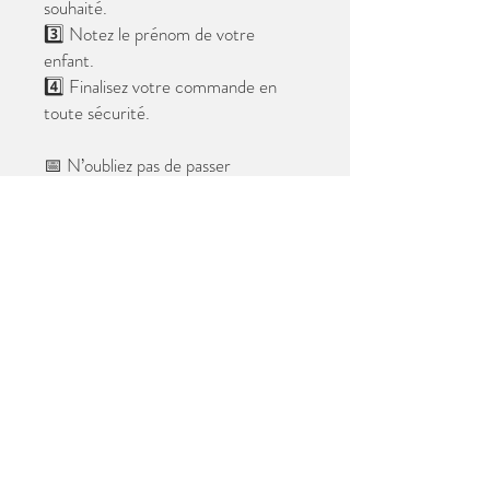
souhaité.
3️⃣ Notez le prénom de votre
enfant.
4️⃣ Finalisez votre commande en
toute sécurité.
📅 N’oubliez pas de passer
commande avant le
28 mai 2026
.
Après cette date, seules les photos
au format digital resteront
disponibles.
📦 Les photos seront livrées à l’école
avant les vacances.
✨ Le filigrane n’apparaîtra pas sur les
tirages.
Merci de votre confiance et à très
bientôt ! 😊