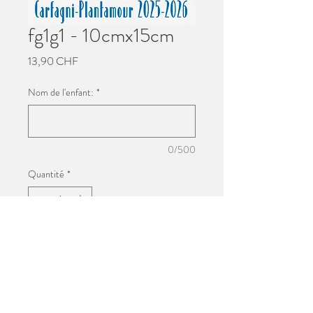
fg1g1 - 10cmx15cm
Prix
13,90 CHF
Nom de l'enfant:
*
0/500
Quantité
*
Ajouter au panier
Impression 10cmx15cm
Photo de groupe de l'école