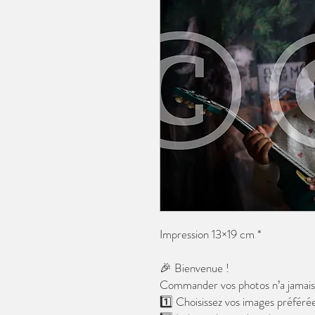
Impression 13×19 cm *
🎉 Bienvenue !
Commander vos photos n’a jamais é
1️⃣ Choisissez vos images préférée