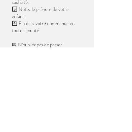
souhaité.
3️⃣ Notez le prénom de votre
enfant.
4️⃣ Finalisez votre commande en
toute sécurité.
📅 N’oubliez pas de passer
commande avant le
28 mai 2026
.
Après cette date, seules les photos
au format digital resteront
disponibles.
📦 Les photos seront livrées à l’école
avant les vacances.
✨ Le filigrane n’apparaîtra pas sur les
tirages.
Merci de votre confiance et à très
bientôt ! 😊