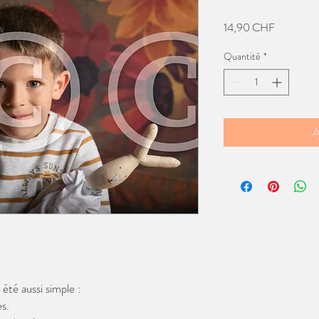
Prix
14,90 CHF
Quantité
*
A
té aussi simple :
s.