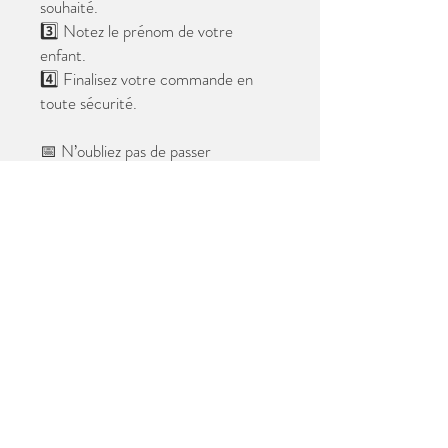
souhaité.
3️⃣ Notez le prénom de votre
enfant.
4️⃣ Finalisez votre commande en
toute sécurité.
📅 N’oubliez pas de passer
commande avant le
28 mai 2026
.
Après cette date, seules les photos
au format digital resteront
disponibles.
📦 Les photos seront livrées à l’école
avant les vacances.
✨ Le filigrane n’apparaîtra pas sur les
tirages.
Merci de votre confiance et à très
bientôt ! 😊