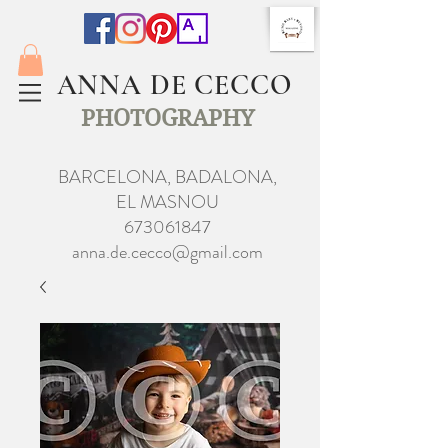
ANNA DE CECCO
PHOTOGRAPHY
BARCELONA, BADALONA,
EL MASNOU
673061847
anna.de.cecco@gmail.com