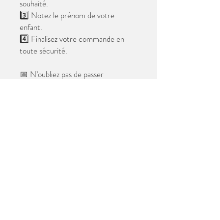
souhaité.
3️⃣ Notez le prénom de votre
enfant.
4️⃣ Finalisez votre commande en
toute sécurité.
📅 N’oubliez pas de passer
commande avant le
28 mai 2026
.
Après cette date, seules les photos
au format digital resteront
disponibles.
📦 Les photos seront livrées à l’école
avant les vacances.
✨ Le filigrane n’apparaîtra pas sur les
tirages.
Merci de votre confiance et à très
bientôt ! 😊