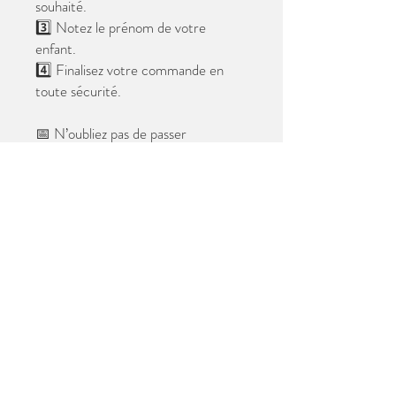
souhaité.
3️⃣ Notez le prénom de votre
enfant.
4️⃣ Finalisez votre commande en
toute sécurité.
📅 N’oubliez pas de passer
commande avant le
28 mai 2026
.
Après cette date, seules les photos
au format digital resteront
disponibles.
📦 Les photos seront livrées à l’école
avant les vacances.
✨ Le filigrane n’apparaîtra pas sur les
tirages.
Merci de votre confiance et à très
bientôt ! 😊