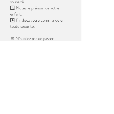
souhaité.
3️⃣ Notez le prénom de votre
enfant.
4️⃣ Finalisez votre commande en
toute sécurité.
📅 N’oubliez pas de passer
commande avant le
28 mai 2026
.
Après cette date, seules les photos
au format digital resteront
disponibles.
📦 Les photos seront livrées à l’école
avant les vacances.
✨ Le filigrane n’apparaîtra pas sur les
tirages.
Merci de votre confiance et à très
bientôt ! 😊