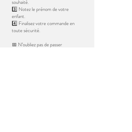
souhaité.
3️⃣ Notez le prénom de votre
enfant.
4️⃣ Finalisez votre commande en
toute sécurité.
📅 N’oubliez pas de passer
commande avant le
28 mai 2026
.
Après cette date, seules les photos
au format digital resteront
disponibles.
📦 Les photos seront livrées à l’école
avant les vacances.
✨ Le filigrane n’apparaîtra pas sur les
tirages.
Merci de votre confiance et à très
bientôt ! 😊