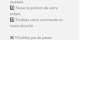
souhaité.
3️⃣ Notez le prénom de votre
enfant.
4️⃣ Finalisez votre commande en
toute sécurité.
📅 N’oubliez pas de passer
commande avant le
28 mai 2026
.
Après cette date, seules les photos
au format digital resteront
disponibles.
📦 Les photos seront livrées à l’école
avant les vacances.
✨ Le filigrane n’apparaîtra pas sur les
tirages.
Merci de votre confiance et à très
bientôt ! 😊