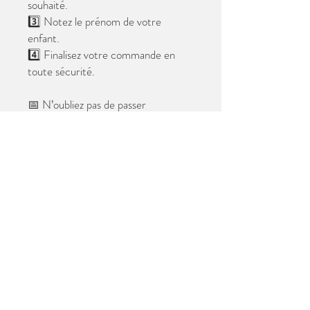
souhaité.
3️⃣ Notez le prénom de votre
enfant.
4️⃣ Finalisez votre commande en
toute sécurité.
📅 N’oubliez pas de passer
commande avant le
28 mai 2026
.
Après cette date, seules les photos
au format digital resteront
disponibles.
📦 Les photos seront livrées à l’école
avant les vacances.
✨ Le filigrane n’apparaîtra pas sur les
tirages.
Merci de votre confiance et à très
bientôt ! 😊